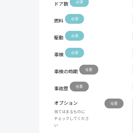
必須
ドア数
必須
燃料
必須
駆動
必須
車検
任意
車検の時期
任意
事故歴
オプション
任意
当てはまるものに
チェックしてくださ
い