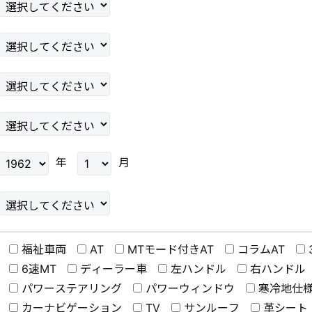
年
月
福祉車両
AT
MTモード付きAT
コラムAT
6速MT
ディーラー車
左ハンドル
右ハンドル
パワーステアリング
パワーウィンドウ
寒冷地仕
カーナビゲーション
TV
サンルーフ
革シート