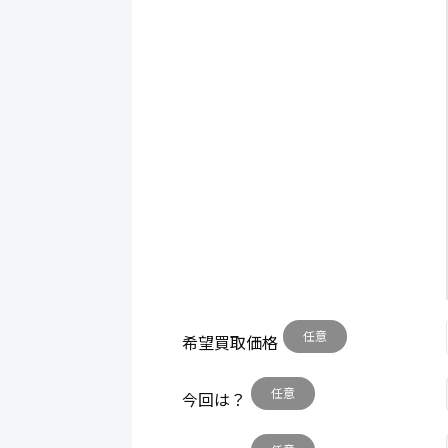
任意
希望買取価格
任意
今回は？