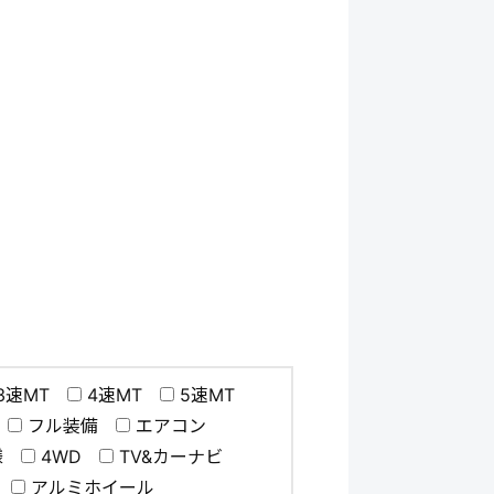
3速MT
4速MT
5速MT
フル装備
エアコン
様
4WD
TV&カーナビ
アルミホイール